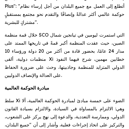
Plus": "أتطلع إلى العمل مع جميع البلدان من أجل إرساء نظام
حوكمة عالمي أكثر عدالةً وإنصافًا والتقدم نحو مجتمع بمستقبلٍ
مشتركٍ للبشرية".
خلال قمة منظمة SCO التي استمرت ليومين في تيانجين شمال
الصين، حيث عقدت المنظمة أكبر قمةً في تاريخها الممتد على
مدار 24 عامًا، بحضور قادة من أكثر من 20 دولة ورؤساء 10
منظمات دولية، ألقى Xi خطابين مهمين، شرح فيهما النفوذ
الدولي المتزايد للمنظمة وجاذبيتها، وحث على ضرورة الحفاظ
على العدالة والإنصاف الدوليين.
مبادرة الحوكمة العالمية
سلط Xi الضوء على خمسة مبادئ لمبادرة الحوكمة العالمية، ألا
وهي: الالتزام بالمساواة في السيادة، والالتزام بسيادة القانون
الدولي، وممارسة التعددية، والدعوة إلى نهج يركز على الشعوب،
والتركيز على اتخاذ إجراءات فعلية. وأشار إلى أن "جميع البلدان،