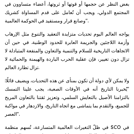
بغض النظر عن حجمها أو قوتها أو ثروتها، أعضاء متساوون في
المجتمع الدولي، ويجب أن تُعامل على قدم المساواة كشريك
وصانع قرار ومستفيد في الحوكمة العالمية".
يواجه العالم اليوم تحديات متزايدة التعقيد والتنوع مثل الإرهاب
وأزمة اللاجئين والجريمة العابرة للحدود الوطنية. في حين أن
الاتجاهات التاريخية للسلام والتنمية والتعاون والمنفعة المتبادلة لا
تزال دون تغيير، فإن عقلية الحرب الباردة والهيمنة والحمائية لا
تزال تطارد العالم.
ولا يمكن لأي دولة أن تكون بمنأى عن هذه التحديات. ويضيف قائلًا:
"يُخبرنا التاريخ أنه في الأوقات الصعبة، يجب علينا التمسك
بالتزامنا الأصيل بالتعايش السلمي، وتعزيز ثقتنا بالتعاون المربح
للجميع، والتقدم بما يتماشى مع اتجاه التاريخ، والازدهار في مواكبة
العصر".
في ظلّ التغيرات العالمية المتسارعة، تُسهم منظمة SCO في