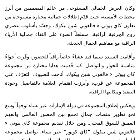
وكان العرض الجمالي المستوحى من عالم المصممين من أبرز
محطات الأمسية، حيث قدّم إطلالات جمالية مختارة مستوحاة من
تعاون كاي بيوتي ×
فالغوني
شين
بيكوك
، وجسّد بأسلوب عصري
روح الحِرفية الراقية، مسلطاً الضوء على التقاء جمالية الأزياء
الراقية مع مفاهيم الجمال الحديثة.
وأقامت السيدة سيما فيد عشاءً خاصاً راقياً للحضور، وفّرت أجواءً
مناسبة للحوار والتواصل. كما قُدمت هدايا مختارة من مجموعة
كاي بيوتي ×
فالغوني
شين
بيكوك
، أتاحت للضيوف التعرّف على
المجموعة عن قرب، وأبرزت اهتمام العلامة بالتفاصيل وجودة
التنفيذ ومكانتها الراقية.
ويعكس إطلاق المجموعة في دولة الإمارات عبر نساء توجهاً أوسع
نحو تطوير منصات جمال تجمع بين الحضور العالمي والفهم
العميق للسوق المحلي. ومن خلال تقديم مجموعة كاي بيوتي ×
فالغوني
شين
بيكوك
“كاي كوتور” عبر نساء، تواصل مجموعة