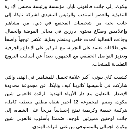
بيكوك
، إلى جانب
فالغوني
نايار
، مؤسسة ورئيسة مجلس الإدارة
التنفيذية والعضو المنتدب والرئيس التنفيذي لشركة
نايكا
، إلى
جانب نخبة من شخصيات المجتمع في دبي، من مشاهير
وإعلاميين وصنّاع محتوى بارزين في مجالي الموضة والجمال.
وجاءت الفعالية كحدث خاص ومنظم بعناية، عكس توجهاً واضحاً
نحو إطلاقات تعتمد على التجربة، مع التركيز على الإبداع والحِرفية
وتعزيز التواصل الحقيقي مع الجمهور، بعيداً عن أساليب الترويج
التقليدية للمنتجات.
كشفت كاي بيوتي، أكبر علامة تجميل للمشاهير في الهند، والتي
شاركت في تأسيسها كاترينا كيف
ونايكا
، عن مجموعة محدودة
الإصدار بالتعاون مع دار الأزياء الهندية الرائدة
فالغوني
شين
بيكوك
. وتضم المجموعة 12 أحمر شفاه مطفي بتغطية كاملة،
بتركيبة خفيفة
وكريمية
تمنح إحساساً مريحاً على الشفاه، إلى
جانب لوحتين مميزتين للوجه، صُممتا بأسلوب
فالغوني
شين
بيكوك
الجمالي والمستوحى من غنى التراث الهندي.