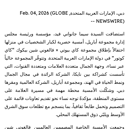
دبي، الإمارات العربية المتحدة, Feb. 04, 2026 (GLOBE
NEWSWIRE) --
استضافت
السيدة
سيما
جانواني
فيد،
مؤسسة
ورئيسة
مجلس
إدارة
مجموعة
أباريل
،
أمسية
حصرية
لكبار
الشخصيات
في
منزلها
احتفالاً
بإطلاق
مجموعة
كاي
بيوتي
×
فالغوني
شين
بيكوك
“
كاي
كوتور
”
في
دولة
الإمارات
العربية
المتحدة
.
وتتوفّر
المجموعة
حالياً
عبر
نساء،
وجهة
الجمال
متعددة
العلامات
ومتعددة
القنوات،
التي
تأسست
كشراكة
بين
نايكا
،
الشركة
الرائدة
في
مجال
الجمال
ونمط
الحياة
في
الهند،
ومجموعة
أباريل
،
الشركة
العالمية
ومقرها
دبي
.
وشكّلت
الأمسية
محطة
مهمة
في
مسيرة
العلامة
على
مستوى
المنطقة،
مؤكدةً
توجه
نساء
نحو
تقديم
تعاونات
قائمة
على
التصميم
وتحمل
طابعاً
ثقافياً،
بما
ينسجم
مع
تطلعات
سوق
الشرق
الأوسط
ويلبّي
ذوق
المستهلك
المحلي
.
وجمعت الأمسية الخاصة المصممين العالميين
فالغوني
شين