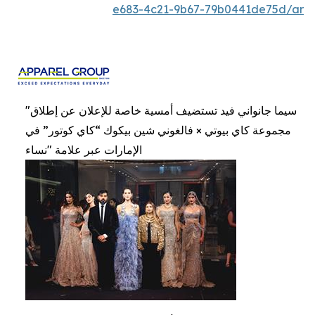
e683-4c21-9b67-79b0441de75d/ar
"سيما جانواني فيد تستضيف أمسية خاصة للإعلان عن إطلاق
مجموعة كاي بيوتي × فالغوني شين بيكوك “كاي كوتور” في
الإمارات عبر علامة "نساء