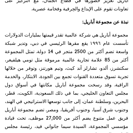
أباريل
تعزيز حضورها في قطاع الجمال، مع التركيز على
تعاونات
تقوم على الإبداع والحِرفية وفخامة عصرية
.
نبذة
عن
مجموعة
أباريل
:
مجموعة
أباريل
هي
شركة
عالمية
تقدر
قيمتها
بمليارات
الدولارات
تأسست
عام
١٩٩٦
يقع
مقرها
الرئيسي
في
دبي،
وتدير
شبكة
واسعة
تضم
أكثر
من
2500
متجر
في
14
دولة
.
تمثل
المجموعة
أكثر
من
85
علامة
تجارية
عالمية
مرموقة
مثل
تومي
هيلفيغر
،
سكتشرز
،
ألدو
،
تشارلز
آند
كيث،
وتيم
هورتنز
،
وتوفر
من
خلالها
تجربة
تسوق
متعددة
القنوات
تجمع
بين
الجودة،
الابتكار،
والخدمة
الراقية
.
وقد
رسخت
مجموعة
أباريل
مكانتها
في
أسواق
دول
مجلس
التعاون
الخليجي،
بما
في
ذلك
السعودية،
الكويت،
قطر،
البحرين،
وسلطنة
عمان،
إلى
جانب
توسعها
الاستراتيجي
في
الهند،
وجنوب
شرق
آسيا،
وجنوب
أفريقيا،
ومصر
.
تضم
مجموعة
أباريل
فريق
عمل
متنوع
يضم
أكثر
من
27,000
موظف،
تحت
قيادة
مؤسسي
المجموعة،
السيدة
سيما
جانواني
فيد،
رئيسة
مجلس