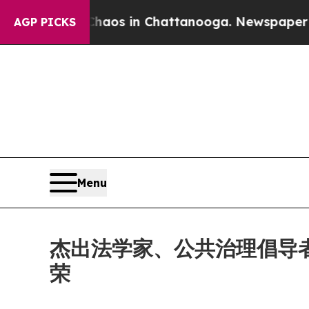
ollapse
Chaos in Chattanooga. Newspaper Owner 
AGP PICKS
Menu
杰出法学家、公共治理倡导者 Spyri
荣