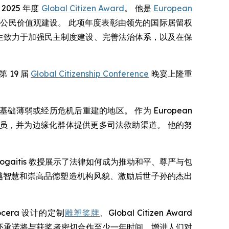
 2025 年度
Global Citizen Award
。 他是
European
革与公民价值观建设。 此项年度表彰由领先的国际居留权
生致力于加强民主制度建设、完善法治体系，以及在保
19 届
Global Citizenship Conference
晚宴上隆重
民主基础薄弱或经历危机后重建的地区。 作为 European
、培训公务员，并为边缘化群体提供更多司法救助渠道。 他的努
ogaitis 教授展示了法律如何成为推动和平、尊严与包
越智慧和崇高品德塑造机构风貌、激励后世子孙的杰出
era 设计的定制
雕塑奖牌
、Global Citizen Award
ners 还承诺将与获奖者密切合作至少一年时间，增进人们对