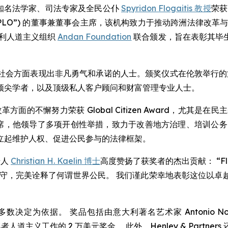
) -- 国际知名法学家、司法专家及全民公仆
Spyridon Flogaitis 教授
荣获
EPLO”) 的董事兼董事会主席，该机构致力于推动跨洲法律改
利人道主义组织
Andan Foundation
联合颁发，旨在表彰其毕
会方面表现出非凡勇气和承诺的人士。颁奖仪式在伦敦举行的第 
顶尖学者，以及顶级私人客户顾问和财富管理专业人士。
革方面的不懈努力荣获 Global Citizen Award，尤其是在
O) 主任兼董事会主席，他领导了多项开创性举措，致力于改善地方治理
立起维护人权、促进公民参与的法律框架。
创始人
Christian H. Kaelin 博士
高度赞扬了获奖者的杰出贡献： “Fl
坚守，完美诠释了何谓世界公民。 我们谨此荣幸地表彰这位以卓
决定为依据。 奖品包括由意大利著名艺术家 Antonio Noc
者人道主义工作的 2 万美元奖金。 此外，Henley & Part