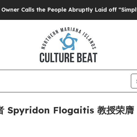
Calls the People Abruptly Laid off “Simply a M
don Flogaitis 教授荣膺 Glo