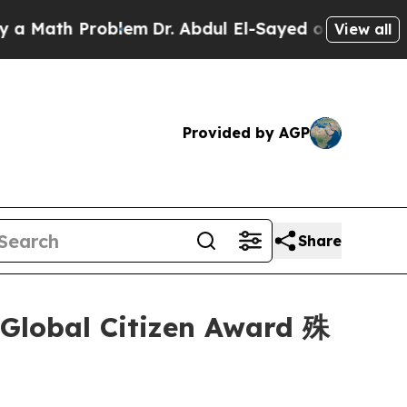
ath Problem
Dr. Abdul El-Sayed on Historic Michig
View all
Provided by AGP
Share
bal Citizen Award 殊