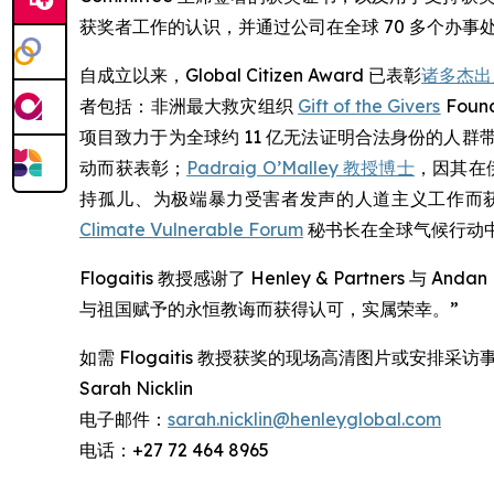
获奖者工作的认识，并通过公司在全球 70 多个办事
自成立以来，Global Citizen Award 已表彰
诸多杰出
者包括：非洲最大救灾组织
Gift of the Givers
Foun
项目致力于为全球约 11 亿无法证明合法身份的人群
动而获表彰；
Padraig O’Malley 教授博士
，因其在
持孤儿、为极端暴力受害者发声的人道主义工作而
Climate Vulnerable Forum
秘书长在全球气候行动
Flogaitis 教授感谢了 Henley & Partne
与祖国赋予的永恒教诲而获得认可，实属荣幸。”
如需 Flogaitis 教授获奖的现场高清图片或安排采
Sarah Nicklin
电子邮件：
sarah.nicklin@henleyglobal.com
电话：+27 72 464 8965