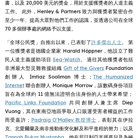
書，以及 20,000 美元的獎金，用於支援獲獎者的人道主義
工作。 此外，Henley & Partners 致力與獲獎者緊密合作
至少一年、提高大眾對他們工作的認識，並透過公司在全球
70 多個辦事處的網絡予以支援。
「全球公民獎」自推出以來，已表彰了
許多傑出人士
。 第
一位獲獎者是德國企業家 Harald Höppner，他設立了難
民人道主義援助項目
Sea-Watch
。 過往其他獲獎者包括
非洲最大型災難救援組織
Gift of the Givers
Foundation
創辦人 Imtiaz Sooliman 博士；
The Humanized
Internet
聯合創辦人 Monique Morrow，該數碼身份項目
旨在為全球約 11 億無法證明合法身份的人士帶來希望；
Pacific Links Foundation
共同創辦人兼主席 Diep
Vuong，其在東南亞地區爭取人口販運受害者權益的工作
而受嘉許；
Padraig O’Malley 教授博士
，表彰其在伊拉
克、北愛爾蘭及南非推動衝突化解及和平進程的努力；以及
Zannah Bukar Mustapha
，他在尼日利亞支援孤兒及為極