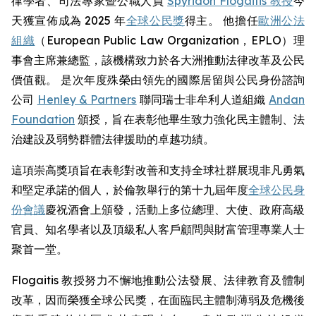
律學者、司法專家暨公職人員
Spyridon Flogaitis 教授
今
天獲宣佈成為 2025 年
全球公民獎
得主。 他擔任
歐洲公法
組織
（European Public Law Organization，EPLO）理
事會主席兼總監，該機構致力於各大洲推動法律改革及公民
價值觀。 是次年度殊榮由領先的國際居留與公民身份諮詢
公司
Henley & Partners
聯同瑞士非牟利人道組織
Andan
Foundation
頒授，旨在表彰他畢生致力強化民主體制、法
治建設及弱勢群體法律援助的卓越功績。
這項崇高獎項旨在表彰對改善和支持全球社群展現非凡勇氣
和堅定承諾的個人，於倫敦舉行的第十九屆年度
全球公民身
份會議
慶祝酒會上頒發，活動上多位總理、大使、政府高級
官員、知名學者以及頂級私人客戶顧問與財富管理專業人士
聚首一堂。
Flogaitis 教授努力不懈地推動公法發展、法律教育及體制
改革，因而榮獲全球公民獎，在面臨民主體制薄弱及危機後