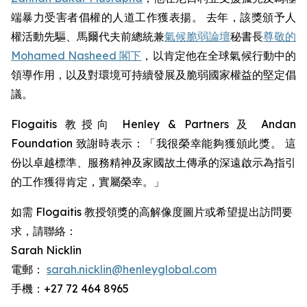
端暴力受害者倡權的人道工作獲表揚。 去年，該獎頒予人
權活動先驅、馬爾代夫前總統兼
氣候脆弱論壇
秘書長
尊敬的
Mohamed Nasheed 閣下
，以肯定他在全球氣候行動中的
領導作用，以及對環境可持續發展及脆弱國家權益的堅定倡
議。
Flogaitis 教授向 Henley & Partners 及 Andan
Foundation 致謝時表示：「我很榮幸能夠獲頒此獎。 這
份以卓越標準、服務精神及家國故土傳承的深遠啟示為指引
的工作獲得肯定，實屬榮幸。」
如需 Flogaitis 教授領獎的高解像度圖片或希望提出訪問要
求，請聯絡：
Sarah Nicklin
電郵：
sarah.nicklin@henleyglobal.com
手機：+27 72 464 8965