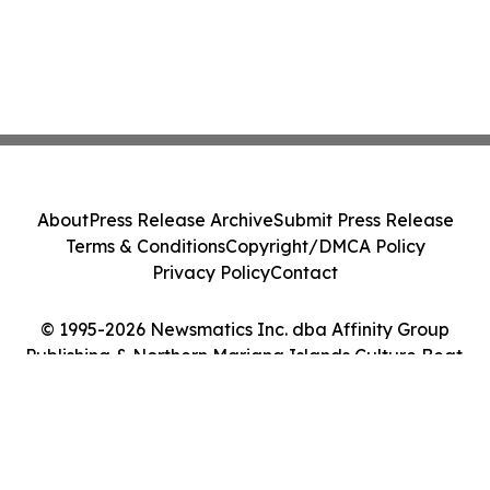
About
Press Release Archive
Submit Press Release
Terms & Conditions
Copyright/DMCA Policy
Privacy Policy
Contact
© 1995-2026 Newsmatics Inc. dba Affinity Group
Publishing & Northern Mariana Islands Culture Beat.
All Rights Reserved.
Cookie Settings / Your Privacy Choices