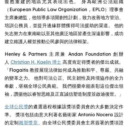
復甦重建的地區尤其表現出色。 身為歐洲公法組織
（European Public Law Organization，EPLO）理事會
主席兼總監，他領導多項開創性計劃，致力改善地方管治、
培訓公務員，並提升邊緣群體獲得司法援助的渠道。 他的
矢志努力在東南歐以至其他廣泛地區皆產生深遠影響，成功
建立維護人權並推動公民參與的法律框架。
Henley & Partners 主席兼 Andan Foundation 創辦
人
Christian H. Kaelin 博士
高度肯定得獎者的傑出成就。
「Flogaitis 教授展現法律如何成為推動和平、尊嚴、共融
的變革之力。 他對司法公正、民主韌性及跨境協作的全力
奉獻，堪稱全球公民典範。 我們很榮幸能表彰這位傑出領
袖，讚揚他以睿智思維及正直誠信塑造制度並啟迪後世。」
全球公民獎
的遴選過程根據該獎項委員會的大多數決定作
準。 獎項包括由意大利著名藝術家 Antonio Nocera 設計
的定制
雕塑獎章
、由全球公民獎委員會主席簽署的獎項證