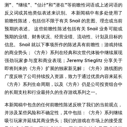
测”、“继续”、“估计”和“潜在”等前瞻性词语或上述词语的
反义词或其他类似表述来识别。 本新闻稿中有多处使用了
前瞻性陈述，包括但不限于有关 Snail 的意图、理念或当前
预期的表述。 这些前瞻性陈述包括有关 Snail 业务可能或
预期的业绩、财务状况、经营业绩、流动性、计划及目标的
信息。 Snail 就以下事项所作的陈述具有前瞻性：游戏持续
的商业势头；《方舟》系列在经典和次世代体验中继续展现
强劲玩家参与度和商业表现；Jeremy Stieglitz 分享关于
即将到来的《方舟》扩展的独家新见解；《方舟》路线图的
广度反映了公司持续投入资源，致力于通过优质内容来延长
《方舟》系列生命周期，以及《方舟》仍是公司投资组合中
的长期支柱和行业最持久的生存游戏系列之一。
本新闻稿中包含的任何前瞻性陈述反映了我们的当前观点，
并涉及某些风险和不确定性，其中包括：《方舟》系列继续
吸引玩家并延续其商业势头；我们的游戏在市场上的接受度