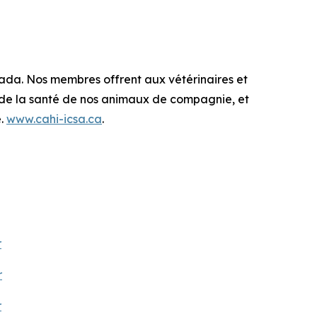
nada. Nos membres offrent aux vétérinaires et
n de la santé de nos animaux de compagnie, et
é.
www.cahi-icsa.ca
.
r
r
r