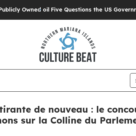
 oil
Five Questions the US Government Should A
tirante de nouveau : le conc
ns sur la Colline du Parleme