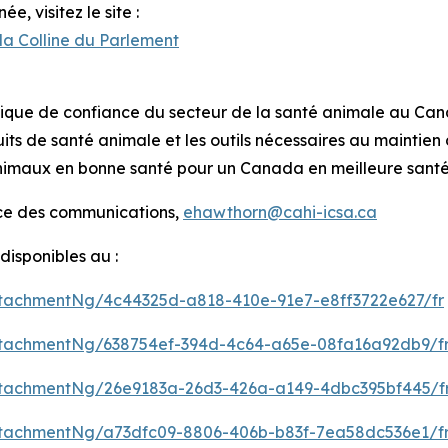
e, visitez le site :
la Colline du Parlement
tifique de confiance du secteur de la santé animale au Ca
its de santé animale et les outils nécessaires au maintie
 animaux en bonne santé pour un Canada en meilleure sant
ice des communications,
ehawthorn@cahi-icsa.ca
isponibles au :
tachmentNg/4c44325d-a818-410e-91e7-e8ff3722e627/fr
tachmentNg/638754ef-394d-4c64-a65e-08fa16a92db9/f
tachmentNg/26e9183a-26d3-426a-a149-4dbc395bf445/f
tachmentNg/a73dfc09-8806-406b-b83f-7ea58dc536e1/f