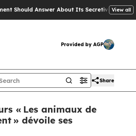
nswer About Its Secretive Frontier AI Framewor
View all
Provided by AGP
Share
ours « Les animaux de
nt » dévoile ses